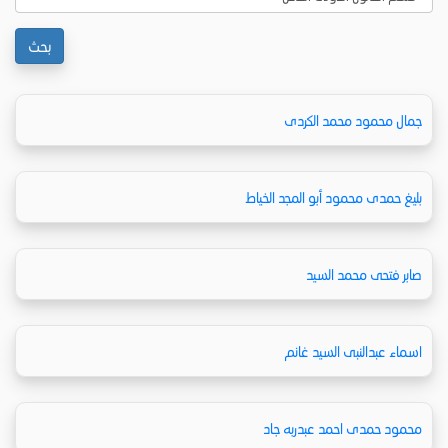
جمال محمود محمد الكردى
بليغ حمدى محمود أبو المجد الخياط
صابر فتحى محمد السيد
اسماء عبدالنبى السيد غانم
محمود حمدى احمد عبدربه جاد