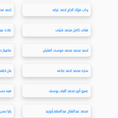
رحاب فؤاد الحاج احمد غرابه
احمد محم
هانى كامل محمد شلبى
غاده عب
احمد محمد محمد موسى الغايش
صافيناز 
ساره محمد احمد صاغه
بنان لطف
عمرو أنور محمد الليثى يوسف
هبه حسان
محمد عبدالفتاح عبدالمقتدرأبوزيد
رانيا حسن