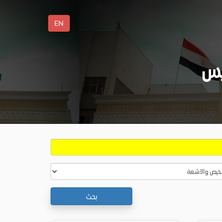
EN
يس