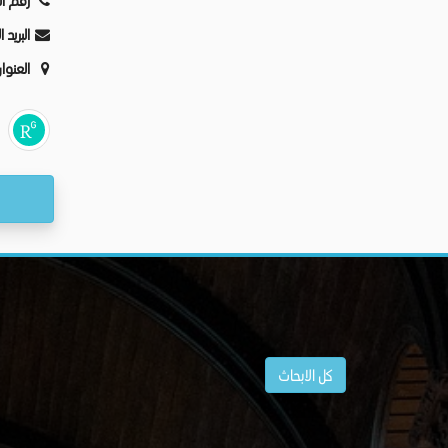
رقم ال
البريد 
العنوا
كل الابحاث