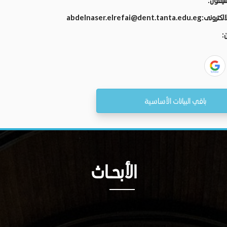
تليفون:
الالكترونى:
abdelnaser.elrefai@dent.tanta.edu.eg
ن:
باقي البيانات الأساسية
الأبحــاث