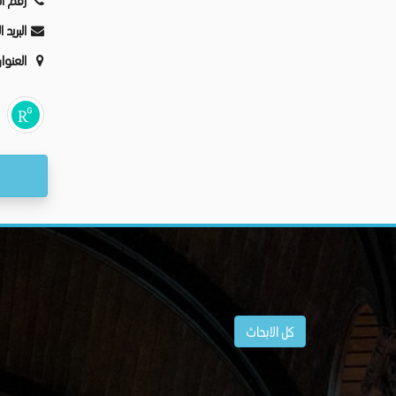
رقم ال
البريد 
العنوا
كل الابحاث