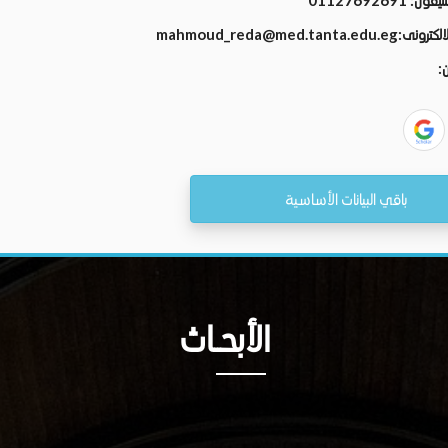
تليفون:
01127692691
الالكترونى:
mahmoud_reda@med.tanta.edu.eg
ن:
باقي البيانات الأساسية
الأبحــاث