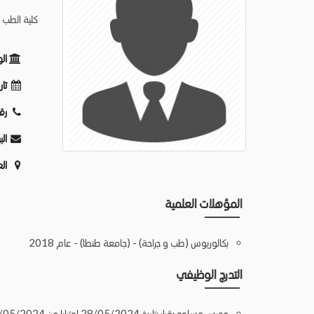
كلية الطب 
ال
تار
رق
الب
ال
المؤهلات العلمية
بكالوريوس (طب و جراحة) - (جامعة طنطا) - عام 2018
التدرج الوظيفي
مدرس مساعد بقرار بتاريخ 28/05/2024 اعتبارا من 28/05/2024