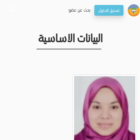
بحـث عن عضو
تسجيل الدخول
oggle
gation
البيانات الاساسية