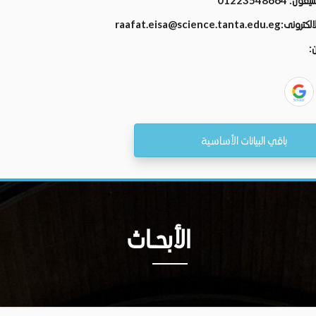
تليفون:
01223548664
الالكترونى:
raafat.eisa@science.tanta.edu.eg
ن:
باقي البيانات الأساسية
الأبحــاث