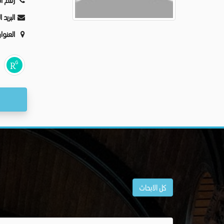
رقم ال
البريد 
العنوا
كل الابحاث