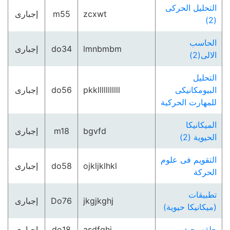
التحليل الحركى
zcxwt
m55
إجبارى
(2)
الحاسب
lmnbmbm
do34
إجبارى
الالى(2)
التحليل
البيومكانيكى
pkklllllllllll
do56
إجبارى
للمهارت الحركية
الميكانيكا
bgvfd
m18
إجبارى
الحيوية (2)
التقويم فى علوم
ojkljklhkl
do58
إجبارى
الحركة
تطبيقات
jkgjkghj
Do76
إجبارى
(ميكانيكا حيوية)
حلقه بحث
asdfghj
do18
إجبارى