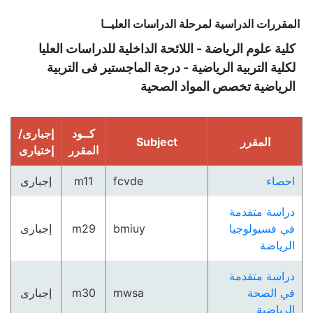
المقررات الدراسية لمرحلة الدراسات العليــا
كلية علوم الرياضة - اللائحة الداخلية للدراسات العليا
لكلية التربية الرياضية - درجة الماجستير فى التربية
الرياضية تخصص المواد الصحية
كــود
إجبارى/
المقرر
Subject
المقرر
إختيارى
احصاء
fcvde
m11
إجبارى
دراسة متقدمة
في فسيولوجيا
bmiuy
m29
إجبارى
الرياضة
دراسة متقدمة
في الصحة
mwsa
m30
إجبارى
الرياضية