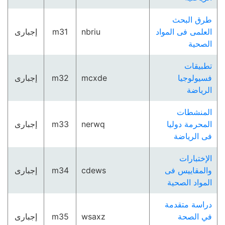
طرق البحث
العلمى فى المواد
nbriu
m31
إجبارى
الصحية
تطبيقات
فسيولوجيا
mcxde
m32
إجبارى
الرياضة
المنشطات
المحرمة دوليا
nerwq
m33
إجبارى
فى الرياضة
الإختبارات
والمقاييس فى
cdews
m34
إجبارى
المواد الصحية
دراسة متقدمة
في الصحة
wsaxz
m35
إجبارى