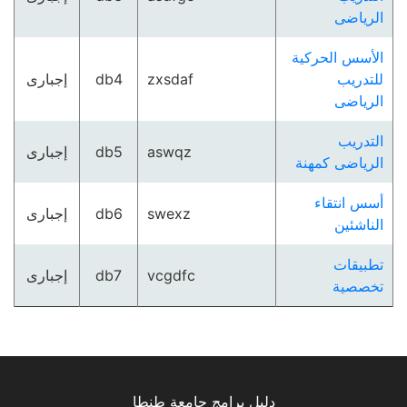
الرياضى
الأسس الحركية
للتدريب
zxsdaf
db4
إجبارى
الرياضى
التدريب
aswqz
db5
إجبارى
الرياضى كمهنة
أسس انتقاء
swexz
db6
إجبارى
الناشئين
تطبيقات
vcgdfc
db7
إجبارى
تخصصية
دليل برامج جامعة طنطا