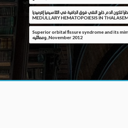
 فوق الجافية في الثلاسيميا إنترميديا SPINAL CORD COMPRESSION DUE TO EPIDURAL EXTRA
MEDULLARY HEMATOPOIESIS IN THALASEMIA
Superior o? ماذا يجب ان يعلم طبيب الأشعه التشخيصيه عن متلازمه الشق الحجاجى العلوى
ومماثليه ,November 2012