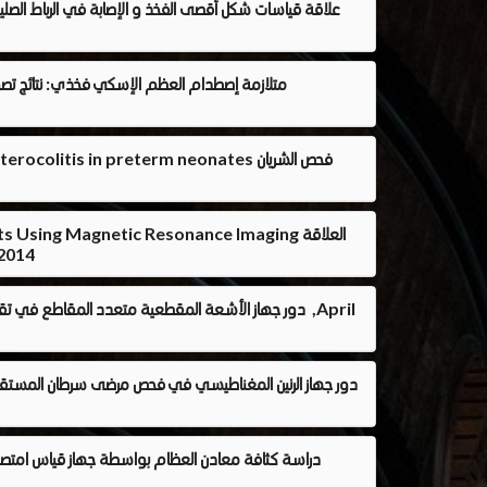
g enterocolitis in preterm neonates
ults Using Magnetic Resonance Imaging
بين القياسات الشكلية للفقرات القطنية العجزية و الأمراض