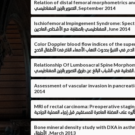
Relation علاقة قياسات شكل أقصى الفخذ و الإصابة في الرباط الصليبي الأمامي باستخدام
التصوير بالرنين المغناطيسي ,September 2014
Ischiofemora متلازمة إصطدام العظم الإسكي فخذي: نتائج تصويره بالرنين
المغناطيسي بالمقارنة مع الأشخاص العاديين ,June 2014
Color Doppler blood flow indices of  فحص الشريان
Relationship Of Lumbosacral Spine Mo العلاقة
Assessmen دور جهاز الأشعة المقطعية متعدد المقاطع في تقييم غزو الأوعية الدموية في حالات سرطان البنكرياس ,April
2014
MRI of r دور جهاز الرنين المغناطيسي في فحص مرضى سرطان المستقيم وتحديد مدى انتشار
Bone mineral density دراسة كثافة معادن العظام بواسطة جهاز قياس امتصاص الأشعة السينية مزدوج الطاقة في مرضى الربو الشعبي في
الأطفال ,March 2013