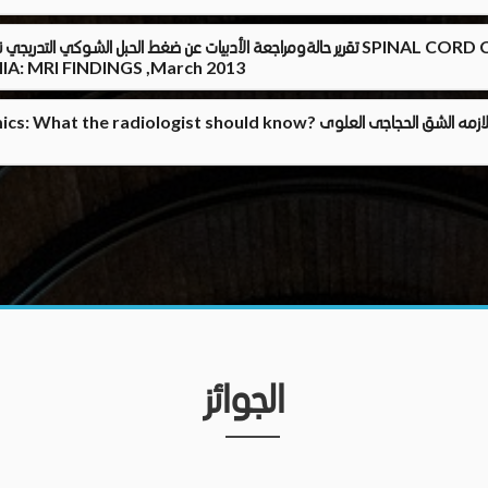
تقرير حالةومراجعة الأدبيات عن ضغط الحبل الشوكي التدريجي نظرا لتكون الدم خارج النقي
: MRI FINDINGS ,March 2013
rbital ﬁssure syndrome and its mimics: What the radiologist should know
الجوائز