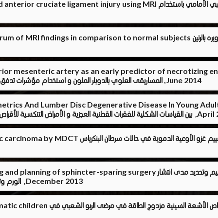
 of distal femoral morphometrics and anterior cruciate ligament injury using MRI
l Impingement Syndrome: Spectrum of MRI findings in comparison to normal subjects
the superior mesenteric artery as an early predictor of necrotizin
المساريقى العلوي بالدوبلر الملون و استخدام مؤشرات تدفق الدم في التنبؤ بحدوث التهاب الأمعاء الناخر فئ الأطفال الخدج ,June 2014
rphometrics And Lumber Disc Degenerative Disease In Young Ad
 التنكسية للأقراص القطنية في الشباب البالغ عن طريق التصوير بالرنين المغناطيسي ,April 2014
t of vascular invasion in pancreatic carcinoma by MDCT
ectal carcinoma: Preoperative staging and planning of sphincter-sparing surgery
الورم وتأثيره على العضلة العاصرة للمستقيم قبل إجراء العملية الجراحية ,December 2013
 study with DXA in asthmatic children