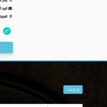
رقم ال
البريد 
العنوا
كل الابحاث