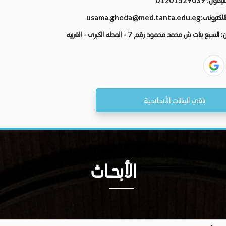
تليفون:
01201529039
الالكترونى:
usama.gheda@med.tanta.edu.eg
ن:
السبع بنات ش محمد محمود رقم 7 - المحله الكبرى - الغربيه
باقي البيانات الأساسية
الأبحــاث