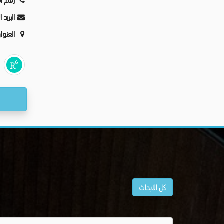
رقم ا:
البريد:
العنو:
كل الابحاث