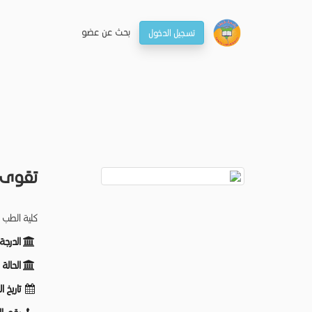
بحـث عن عضو
تسجيل الدخول
تقوى 
كلية الطب -
الدرج:
الحال:
تاريخ :