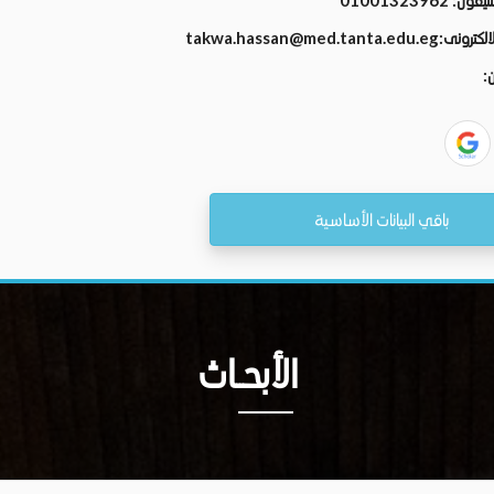
01001323962
لتليفون
takwa.hassan@med.tanta.edu.eg
 الالكترونى
ان
باقي البيانات الأساسية
الأبحــاث