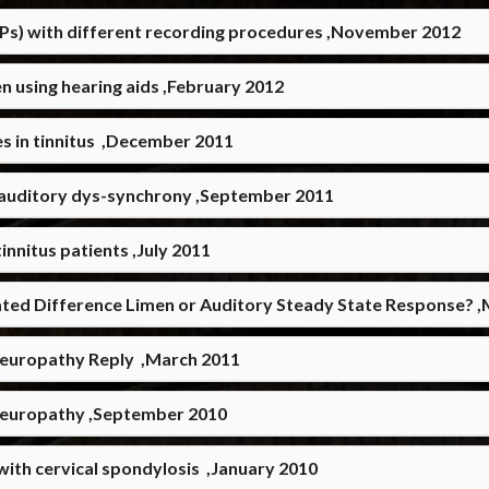
Ps) with different recording procedures ,November 2012
en using hearing aids ,February 2012
Electrophysiological and psychological studies in tinnitus‏ ,December 2011
/auditory dys-synchrony ,September 2011
nnitus patients ,July 2011
ted Difference Limen or Auditory Steady State Response? 
 neuropathy Reply ,March 2011
 neuropathy ,September 2010
 with cervical spondylosis ,January 2010