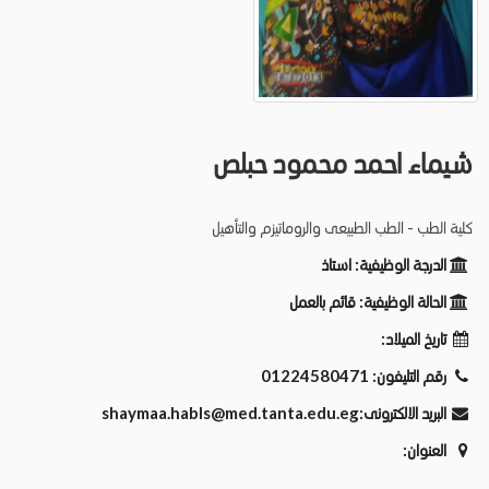
شيماء احمد محمود حبلص
كلية الطب - الطب الطبيعى والروماتيزم والتأهيل
الدرجة الوظيفية:
استاذ
الحالة الوظيفية:
قائم بالعمل
تاريخ الميلاد:
01224580471
رقم التليفون:
shaymaa.habls@med.tanta.edu.eg
البريد الالكترونى:
العنوان: