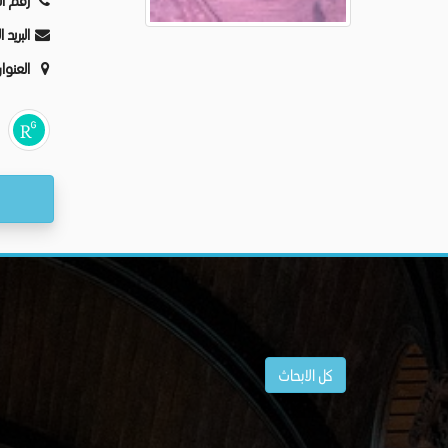
رقم ال
البريد 
العنوا
كل الابحاث