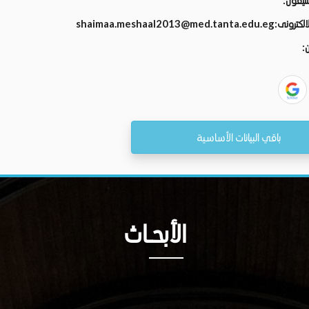
تليفون:
الالكترونى:
shaimaa.meshaal2013@med.tanta.edu.eg
ن:
باقي البيانات الأساسية
الأبحــاث