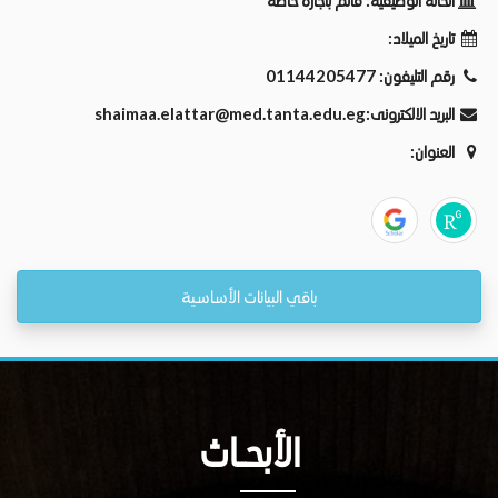
الحالة الوظيفية:
قائم باجازة خاصة
تاريخ الميلاد:
رقم التليفون:
01144205477
البريد الالكترونى:
shaimaa.elattar@med.tanta.edu.eg
العنوان:
باقي البيانات الأساسية
الأبحــاث