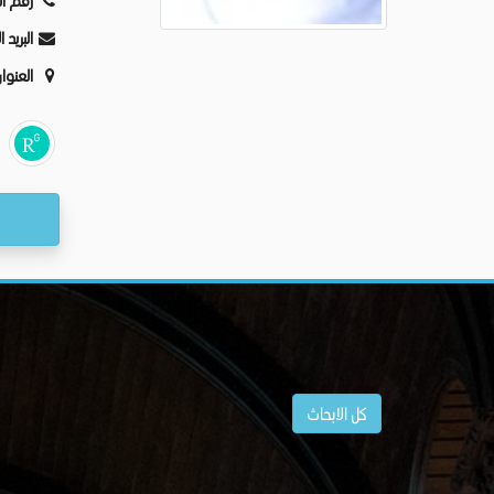
رقم ال
البريد 
العنوا
كل الابحاث