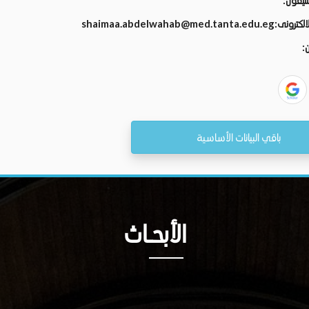
تليفون:
الالكترونى:
shaimaa.abdelwahab@med.tanta.edu.eg
ن:
باقي البيانات الأساسية
الأبحــاث