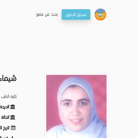
بحـث عن عضو
تسجيل الدخول
شيماء
كلية الطب -
الدرجة
الحالة
تاريخ ا