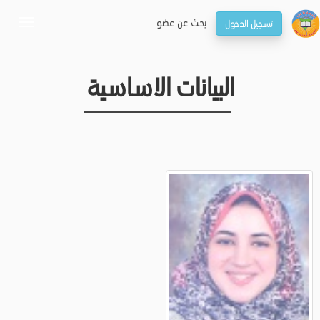
بحـث عن عضو
تسجيل الدخول
oggle
gation
البيانات الاساسية