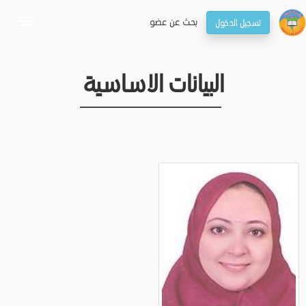
بحـث عن عضو
تسجيل الدخول
oggle
gation
البيانات الاساسية