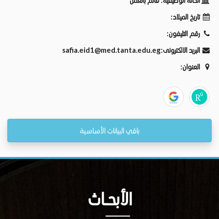
الحالة الوظيفية:
قائم بالعمل
تاريخ الميلاد:
رقم التليفون:
البريد الالكترونى:
safia.eid1@med.tanta.edu.eg
العنوان:
باقي البيانات الأساسية
الأبحــاث