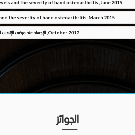
els and the severity of hand osteoarthritis ,June 2015
and the severity of hand osteoarthritis ,March 2015
الإجهاد عند مرضى الإتهاب المفصلي الرثياني وعلاقته بمستوى إنترلوكين 6 في مصل الدم ,October 2012
الجوائز