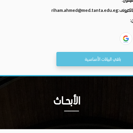
تليفون:
الالكترونى:
riham.ahmed@med.tanta.edu.eg
ن:
باقي البيانات الأساسية
الأبحــاث