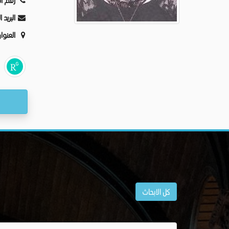
رقم ال
البريد 
العنوا
كل الابحاث