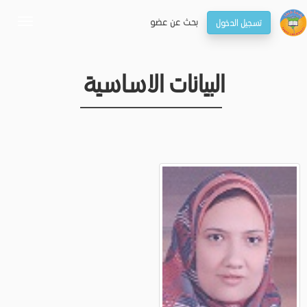
بحـث عن عضو
تسجيل الدخول
oggle
gation
البيانات الاساسية