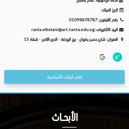
الحالة الوظيفية:
قائم بالعمل
تاريخ الميلاد:
رقم التليفون:
01098878787
البريد الالكترونى:
rania.elkelani@art.tanta.edu.eg
العنوان:
شارع حسن رضوان - برج الروضة - الدور الثامن - شقة 15
باقي البيانات الأساسية
الأبحــاث