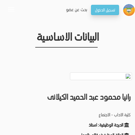
بحـث عن عضو
تسجيل الدخول
oggle
gation
البيانات الاساسية
رانيا محمود عبد الحميد الكيلانى
كلية الاداب - الاجتماع
الدرجة الوظيفية:
استاذ