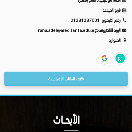
الحالة الوظيفية:
قائم بالعمل
تاريخ الميلاد:
رقم التليفون:
01281287001
البريد الالكترونى:
rana.adel@med.tanta.edu.eg
العنوان:
باقي البيانات الأساسية
الأبحــاث