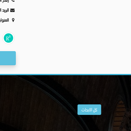
رقم ال
البريد 
العنوا
كل الابحاث