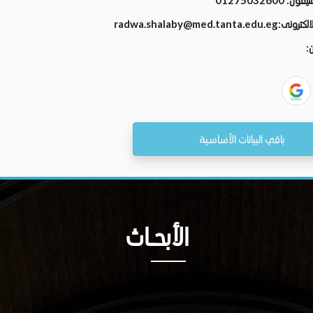
تليفون:
01275032600
الالكترونى:
radwa.shalaby@med.tanta.edu.eg
ن:
باقي البيانات الأساسية
الأبحــاث