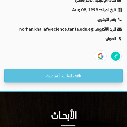
الحالة الوظيفية:
قائم بالعمل
تاريخ الميلاد:
Aug 08, 1998
رقم التليفون:
البريد الالكترونى:
‎norhan.khallaf@science.tanta.edu.eg
العنوان:
باقي البيانات الأساسية
الأبحــاث