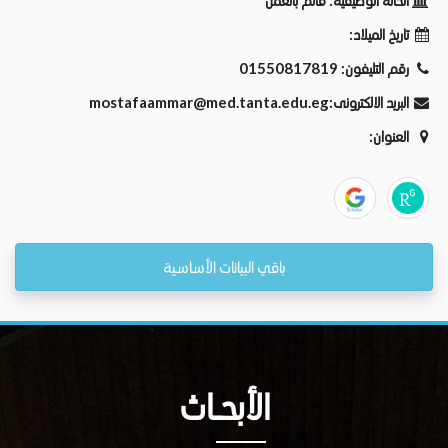
الحالة الوظيفية:
قائم بالعمل
تاريخ الميلاد:
رقم التليفون:
01550817819
البريد الالكترونى:
mostafaammar@med.tanta.edu.eg
العنوان:
باقي البيانات الأساسية
الأبحــاث