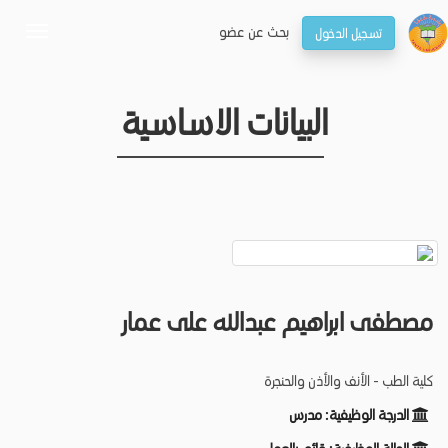
بحـث عن عضو
تسجيل الدخول
oggle
gation
البيانات الاساسية
مصطفى ابراهيم عبدالله على عمار
كلية الطب - الأنف والأذن والحنجرة
الدرجة الوظيفية:
مدرس