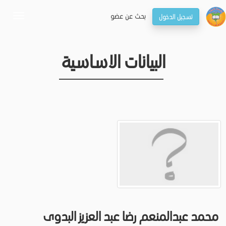
بحـث عن عضو
تسجيل الدخول
oggle
gation
البيانات الاساسية
محمد عبدالمنعم رضا عبد العزيز البدوى