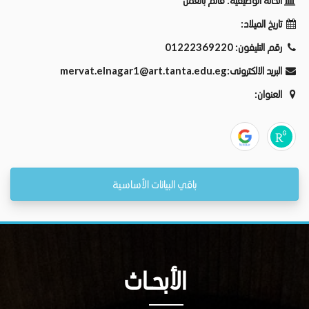
الحالة الوظيفية:
قائم بالعمل
تاريخ الميلاد:
رقم التليفون:
01222369220
البريد الالكترونى:
mervat.elnagar1@art.tanta.edu.eg
العنوان:
باقي البيانات الأساسية
الأبحــاث