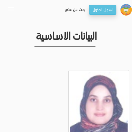
بحـث عن عضو
تسجيل الدخول
oggle
gation
البيانات الاساسية