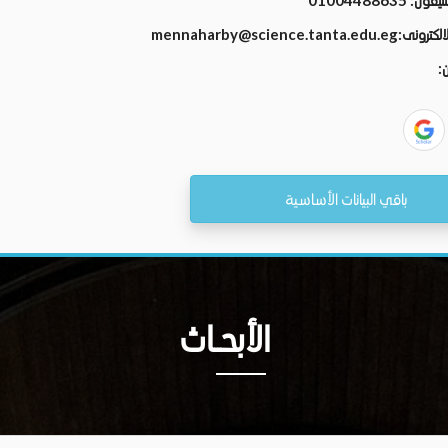
تليفون:
01004488635
الالكترونى:
mennaharby@science.tanta.edu.eg
ن:
باقي البيانات الأساسية
الأبحــاث