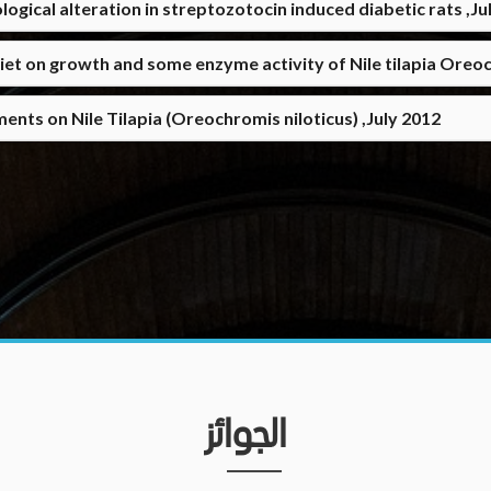
ogical alteration in streptozotocin induced diabetic rats ,Ju
 diet on growth and some enzyme activity of Nile tilapia Oreo
nts on Nile Tilapia (Oreochromis niloticus) ,July 2012
الجوائز