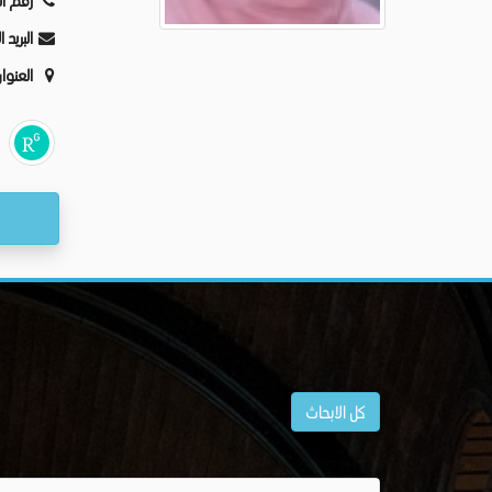
رقم ال
البريد 
العنوا
كل الابحاث