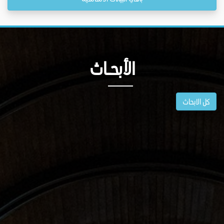
الأبحــاث
كل الابحاث