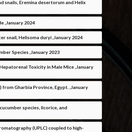
and snails, Eremina desertorum and Helix
de ,January 2024
er snail, Helisoma duryi ,January 2024
mber Species ,January 2023
epatorenal Toxicity in Male Mice ,January
 from Gharbia Province, Egypt. ,January
cucumber species, licorice, and
romatography (UPLC) coupled to high-