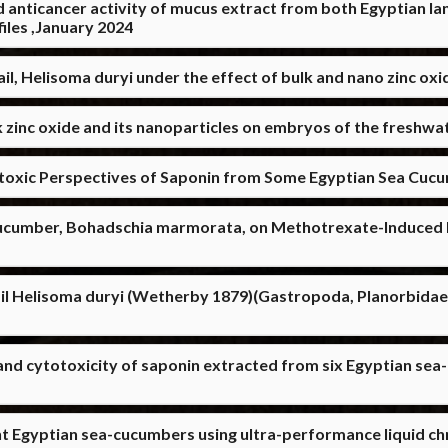
nd anticancer activity of mucus extract from both Egyptian l
iles ,January 2024
, Helisoma duryi under the effect of bulk and nano zinc oxi
 zinc oxide and its nanoparticles on embryos of the freshwat
oxic Perspectives of Saponin from Some Egyptian Sea Cucu
 Cucumber, Bohadschia marmorata, on Methotrexate-Induced H
l Helisoma duryi (Wetherby 1879)(Gastropoda, Planorbidae)
and cytotoxicity of saponin extracted from six Egyptian sea-
Egyptian sea-cucumbers using ultra-performance liquid ch