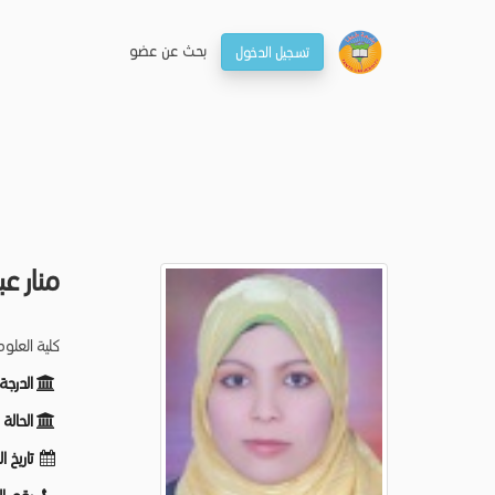
بحـث عن عضو
تسجيل الدخول
منار ع
كلية العلو
الدرج:
الحال:
تاريخ :