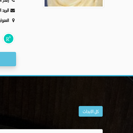
رقم ا:
البريد:
العنو:
كل الابحاث