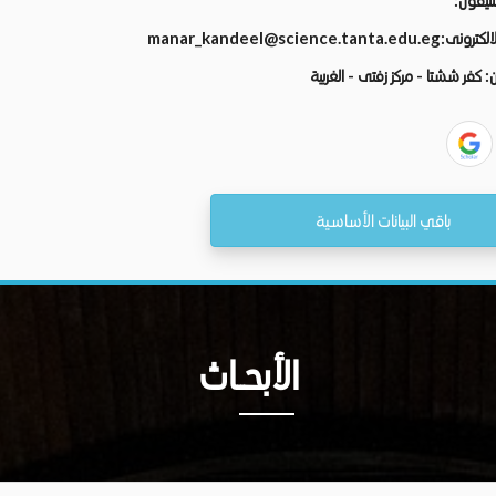
لتليفون
manar_kandeel@science.tanta.edu.eg
 الالكترونى
ان
كفر ششتا - مركز زفتى - الغربية
باقي البيانات الأساسية
الأبحــاث