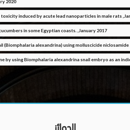
ary 2020
l toxicity induced by acute lead nanoparticles in male rats ,J
cucumbers in some Egyptian coasts. ,January 2017
il (Biomphalaria alexandrina) using molluscicide niclosamide
ine by using Biomphalaria alexandrina snail embryo as an ind
الجوائز