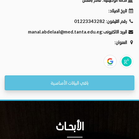
الحالة الوظيفية:
قائم بالعمل
تاريخ الميلاد:
رقم التليفون:
01223343282
البريد الالكترونى:
manal.abdelaal@med.tanta.edu.eg
العنوان:
باقي البيانات الأساسية
الأبحــاث