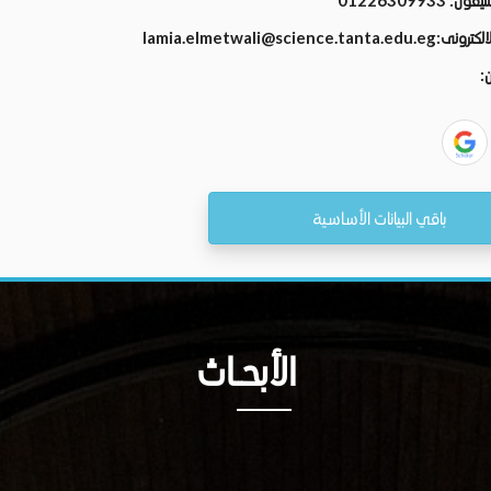
تليفون:
01226309933
الالكترونى:
lamia.elmetwali@science.tanta.edu.eg
ن:
باقي البيانات الأساسية
الأبحــاث