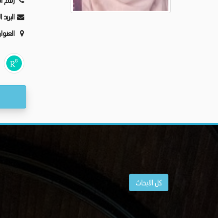
رقم ال
البريد 
العنوا
كل الابحاث