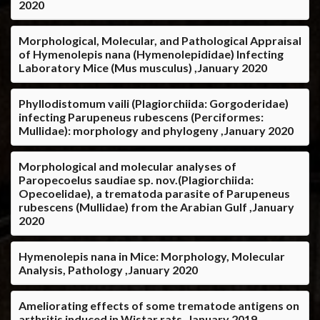
2020
Morphological, Molecular, and Pathological Appraisal
of Hymenolepis nana (Hymenolepididae) Infecting
Laboratory Mice (Mus musculus) ,January 2020
Phyllodistomum vaili (Plagiorchiida: Gorgoderidae)
infecting Parupeneus rubescens (Perciformes:
Mullidae): morphology and phylogeny ,January 2020
Morphological and molecular analyses of
Paropecoelus saudiae sp. nov.(Plagiorchiida:
Opecoelidae), a trematoda parasite of Parupeneus
rubescens (Mullidae) from the Arabian Gulf ,January
2020
Hymenolepis nana in Mice: Morphology, Molecular
Analysis, Pathology ,January 2020
Ameliorating effects of some trematode antigens on
arthritis induced in Wistar rats ,January 2019