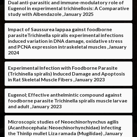
Dual anti-parasitic and immune-modulatory role of
Eugenol in experimental trichinellosis: A Comparative
study with Albendazole ,January 2025
Impact of Saussurea lappaa gainst foodborne
parasiteTrichinella spiralis experimental infections
induced variation in DNA damage, oxidative stress
and PCNA expression intraskeletal muscles ,January
2024
Experimental Infection with Foodborne Parasite
(Trichinella spiralis) Induced Damage and Apoptosis
in Rat Skeletal Muscle Fibers ,January 2023
Eugenol; Effective anthelmintic compound against
foodborne parasite Trichinella spiralis muscle larvae
and adult ,January 2023
Microscopic studies of Neoechinorhynchus agilis
(Acanthocephala: Neoechinorhynchidae) infecting
the Thinlip mullet Liza ramada (Mugilidae) ,January