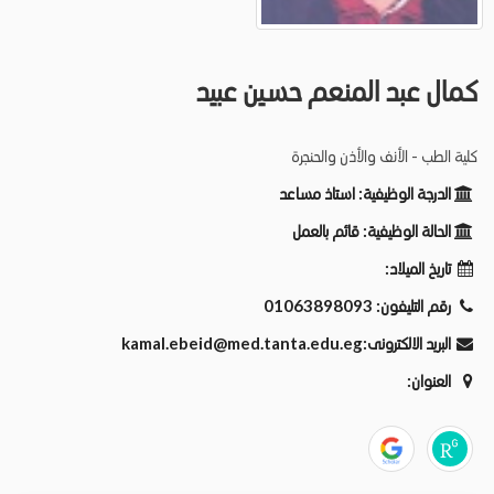
كمال عبد المنعم حسين عبيد
كلية الطب - الأنف والأذن والحنجرة
الدرجة الوظيفية:
استاذ مساعد
الحالة الوظيفية:
قائم بالعمل
تاريخ الميلاد:
رقم التليفون:
01063898093
البريد الالكترونى:
kamal.ebeid@med.tanta.edu.eg
العنوان: