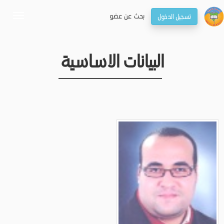
بحـث عن عضو
تسجيل الدخول
oggle
gation
البيانات الاساسية