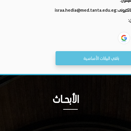
تليفون:
الالكترونى:
israa.hedia@med.tanta.edu.eg
ن:
باقي البيانات الأساسية
الأبحــاث