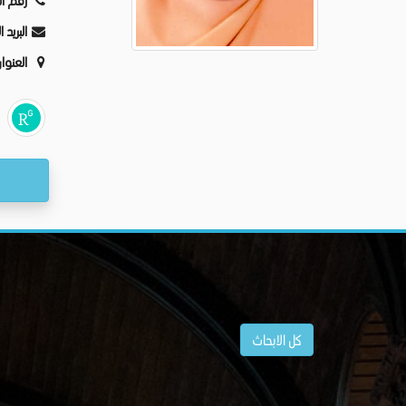
رقم ال
البريد 
العنوا
كل الابحاث