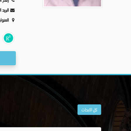
رقم ال
البريد 
العنوا
كل الابحاث