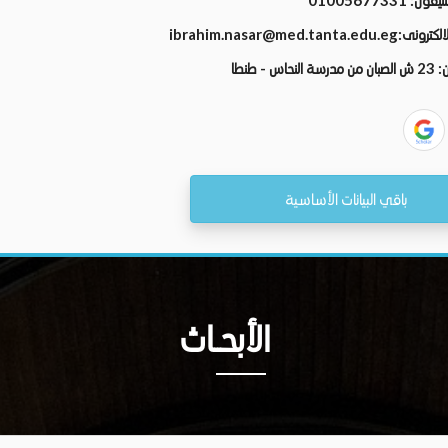
تليفون:
01005677331
الالكترونى:
ibrahim.nasar@med.tanta.edu.eg
ن:
23 ش الصبان من مدرسة النحاس - طنطا
باقي البيانات الأساسية
الأبحــاث