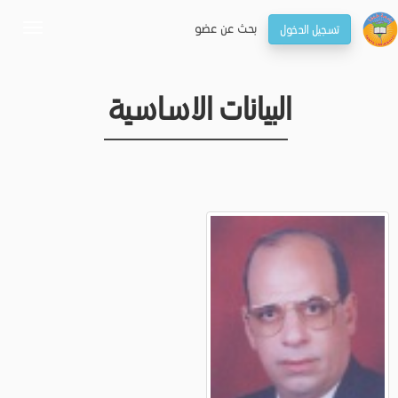
بحـث عن عضو
تسجيل الدخول
oggle
gation
البيانات الاساسية