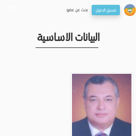
بحـث عن عضو
تسجيل الدخول
oggle
gation
البيانات الاساسية