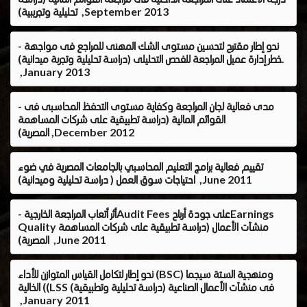
تحليلية وتجريبية) ,September 2013
- نحو إطار مقترح لتحسين مستوى الشك المهنى للمراجع فى مواجهة
خطر إدارة عميل المراجعة للفحص التحليلى (دراسة تحليلية وتجربة ميدانية).
,January 2013
- مدى فعالية لجان المراجعة وكفاية مستوى التحفظ المحاسبى فى
القوائم المالية (دراسة تطبيقية على شركات المساهمة
المصرية) ,December 2012
تقييم فعالية برامج التعليم المحاسبي بالجامعات المصرية في ضوء
احتياجات سوق العمل ( دراسة تحليلية وميدانية) ,June 2011
- أثر أتعاب المراجعة الخارجيةAudit Fees على جودة أرباحEarnings
Quality منشآت الأعمال (دراسة تطبيقية على شركات المساهمة
المصرية) ,June 2011
نحو إطار لتكامل القياس المتوازن للأداء (BSC) ومنهجية الستة سيجما
الخالية ((LSS فى منشآت الأعمال الصناعية (دراسة تحليلية وتطبيقية)
,January 2011