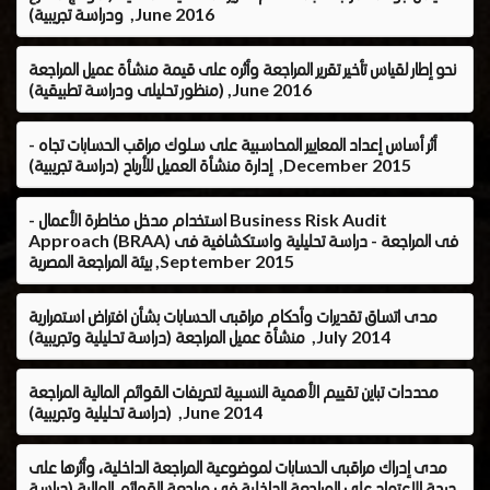
ودراسة تجريبية) ,June 2016
نحو إطار لقياس تأخير تقرير المراجعة وأثره على قيمة منشأة عميل المراجعة
(منظور تحليلى ودراسة تطبيقية) ,June 2016
- أثر أساس إعداد المعايير المحاسبية على سلوك مراقب الحسابات تجاه
إدارة منشأة العميل للأرباح (دراسة تجريبية) ,December 2015
- استخدام مدخل مخاطرة الأعمال Business Risk Audit
Approach (BRAA) فى المراجعة - دراسة تحليلية واستكشافية فى
بيئة المراجعة المصرية ,September 2015
مدى اتساق تقديرات وأحكام مراقبى الحسابات بشأن افتراض استمرارية
منشأة عميل المراجعة (دراسة تحليلية وتجريبية) ,July 2014
محددات تباين تقييم الأهمية النسبية لتحريفات القوائم المالية المراجعة
(دراسة تحليلية وتجريبية) ,June 2014
مدى إدراك مراقبى الحسابات لموضوعية المراجعة الداخلية، وأثرها على
درجة الاعتماد على المراجعة الداخلية فى مراجعة القوائم المالية (دراسة