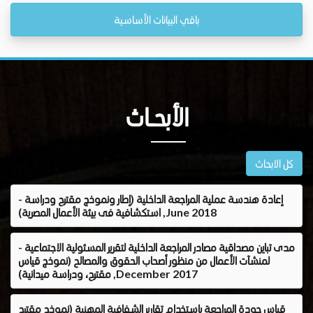
باقي البيانات الأساسية
الأبحــاث
كل الابحاث
- إعادة هندسة عملية المراجعة الداخلية (إطار ونموذج مقترح ودراسة
استكشافية فى بيئة الأعمال المصرية) ,June 2018
- مدى تباين مصداقية مصادر المراجعة الداخلية لتقرير المسئولية الاجتماعية
لمنشآت الأعمال من منظور أصحاب الحقوق والمصالح (نموذج قياس
مقترح، ودراسة ميدانية) ,December 2017
قياس جودة المراجعة باستخدام تقارير الشفافية المهنية (نموذج مقترح