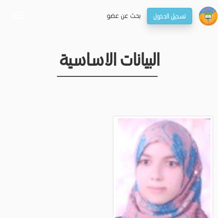
بحـث عن عضو
تسجيل الدخول
oggle
gation
البيانات الاساسية