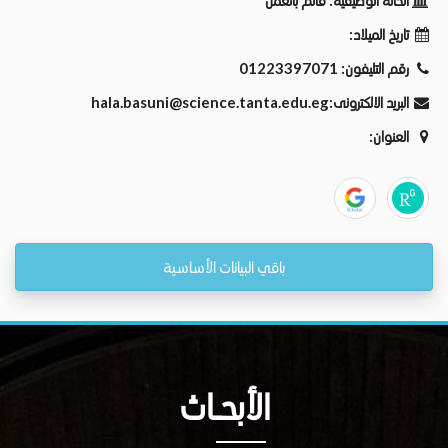
الحالة الوظيفية:
قائم بالعمل
تاريخ الميلاد:
رقم التليفون:
01223397071
البريد الالكترونى:
hala.basuni@science.tanta.edu.eg
العنوان:
باقي البيانات الأساسية
الأبحــاث