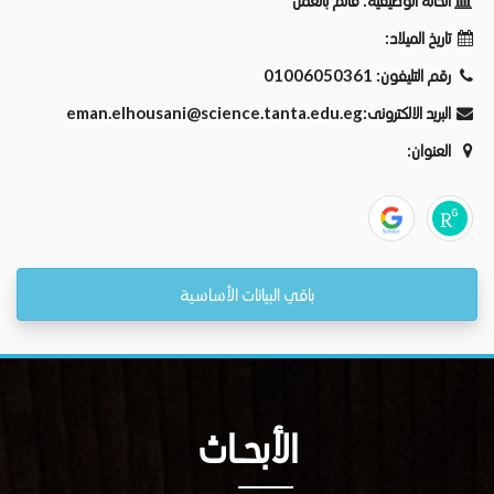
الحالة الوظيفية:
قائم بالعمل
تاريخ الميلاد:
01006050361
رقم التليفون:
eman.elhousani@science.tanta.edu.eg
البريد الالكترونى:
العنوان:
باقي البيانات الأساسية
الأبحــاث