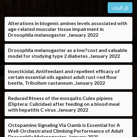
كل الابحاث
Alterations in biogenic amines levels associated with
age-related muscular tissue impairment in
Drosophila melanogaster ,January 2022
Drosophila melanogaster as a low?cost and valuable
model for studying type 2 diabetes ,January 2022
Insecticidal, Antifeedant and repellent efficacy of
certain essential oils against adult rust-red flour
beetle, Tribolium castaneum ,January 2022
Reduced fitness of the mosquito Culex pipiens
(Diptera: Culicidae) after feeding on a blood meal
with hepatitis C virus ,January 2022
Octopamine Signaling Via Oamb is Essential for A
Well-Orchestrated Climbing Performance of Adult
Drosophila Melanogaster ,January 2021