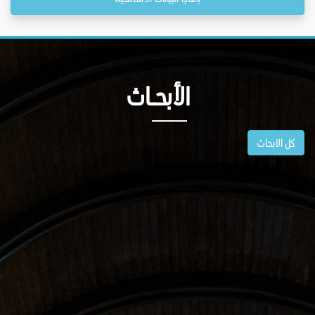
الأبحــاث
كل الابحاث