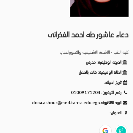
دعاء عاشور طه احمد الفخرانى
كلية الطب - الاشعه التشخيصيه والتصويرالطبي
الدرجة الوظيفية:
مدرس
الحالة الوظيفية:
قائم بالعمل
تاريخ الميلاد:
رقم التليفون:
01009171204
البريد الالكترونى:
doaa.ashour@med.tanta.edu.eg
العنوان: