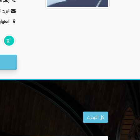
رقم ا:
البريد:
العنو:
كل الابحاث