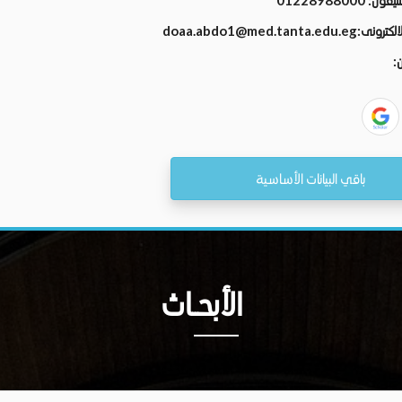
01228988000
لتليفون
doaa.abdo1@med.tanta.edu.eg
 الالكترونى
ان
باقي البيانات الأساسية
الأبحــاث