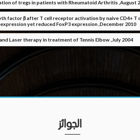
lation of tregs in patients with Rheumatoid Arthritis ,August 
factor β after T cell receptor activation by naive CD4+ T c
t expression yet reduced FoxP3 expression ,December 2010
nd Laser therapy in treatment of Tennis Elbow ,July 2004
الجوائز