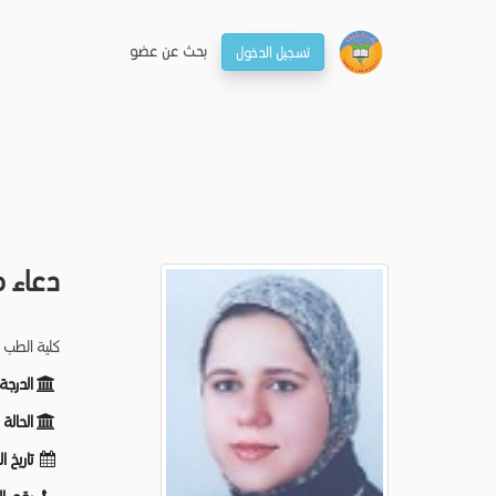
بحـث عن عضو
تسجيل الدخول
دعاء 
كلية الطب -
الدرج:
الحال:
تاريخ :