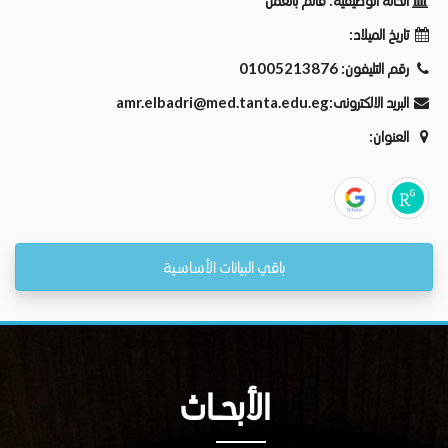
الحالة الوظيفية:
قائم بالعمل
تاريخ الميلاد:
رقم التليفون:
01005213876
البريد الالكترونى:
amr.elbadri@med.tanta.edu.eg
العنوان:
باقي البيانات الأساسية
الأبحــاث