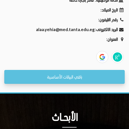
الحالة الوظيفية:
قائم باجازة خاصة
تاريخ الميلاد:
رقم التليفون:
البريد الالكترونى:
alaa.yehia@med.tanta.edu.eg
العنوان:
باقي البيانات الأساسية
الأبحــاث