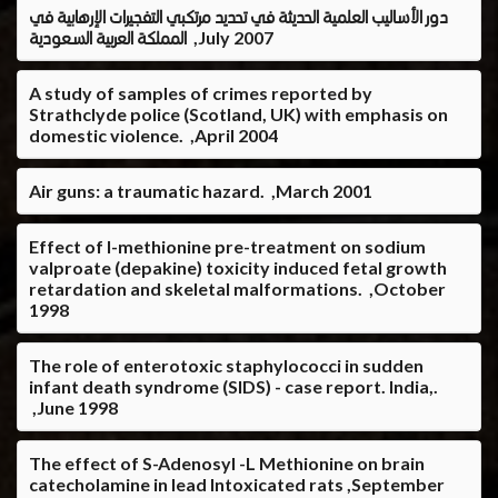
دور الأساليب العلمية الحديثة في تحديد مرتكبي التفجيرات الإرهابية في
المملكة العربية السعودية ,July 2007
A study of samples of crimes reported by
Strathclyde police (Scotland, UK) with emphasis on
domestic violence. ,April 2004
Air guns: a traumatic hazard. ,March 2001
Effect of l-methionine pre-treatment on sodium
valproate (depakine) toxicity induced fetal growth
retardation and skeletal malformations. ,October
1998
The role of enterotoxic staphylococci in sudden
infant death syndrome (SIDS) - case report. India,.
,June 1998
The effect of S-AdenosyI -L Methionine on brain
catecholamine in lead Intoxicated rats ,September